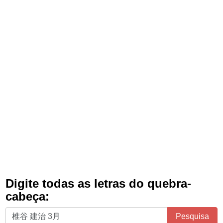
Digite todas as letras do quebra-
cabeça:
Digite
Pesquisa