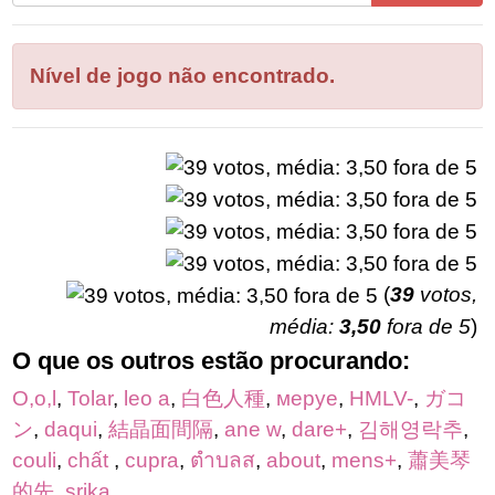
todas
as
letras
Nível de jogo não encontrado.
do
quebra-
cabeça:
(
39
votos,
média:
3,50
fora de 5
)
O que os outros estão procurando:
O,o,l
,
Tolar
,
leo a
,
白色人種
,
меруе
,
HMLV-
,
ガコ
ン
,
daqui
,
結晶面間隔
,
ane w
,
dare+
,
김해영락추
,
couli
,
chất
,
cupra
,
ตำบลส
,
about
,
mens+
,
蕭美琴
的先
,
srika