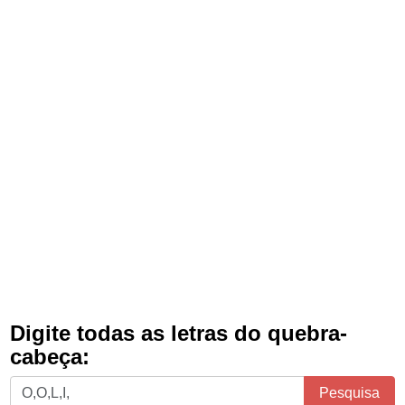
Digite todas as letras do quebra-
cabeça:
Digite
Pesquisa