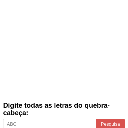
Digite todas as letras do quebra-
cabeça:
Digite
Pesquisa