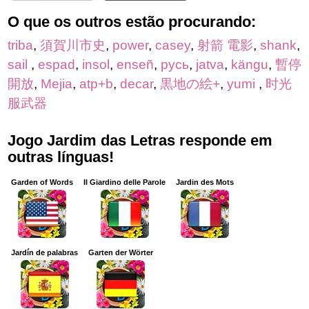
O que os outros estão procurando:
triba
,
須賀川市史
,
power
,
casey
,
射箭 電影
,
shank
,
sail
,
espad
,
insol
,
enseñ
,
русь
,
jatva
,
kängu
,
暫停
開放
,
Mejia
,
atp+b
,
decar
,
黒地の絵+
,
yumi
,
时光
服武器
Jogo Jardim das Letras responde em
outras línguas!
Garden of Words
Il Giardino delle Parole
Jardin des Mots
Jardín de palabras
Garten der Wörter