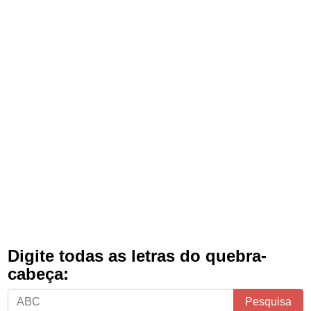
Digite todas as letras do quebra-
cabeça:
Digite
Pesquisa