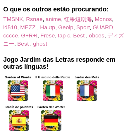
O que os outros estão procurando:
TMSNK
,
Rsnae
,
anime
,
红果短剧海
,
Monos
,
id510
,
MEZZ
,
Hautp
,
Geolp
,
Sport
,
GUARD
,
cccce
,
G+R+I
,
Frese
,
tap c
,
Best
,
obces
,
ディズ
ニー
,
Best
,
ghost
Jogo Jardim das Letras responde em
outras línguas!
Garden of Words
Il Giardino delle Parole
Jardin des Mots
Jardín de palabras
Garten der Wörter