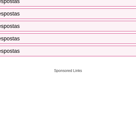
espostas
espostas
espostas
espostas
espostas
Sponsored Links