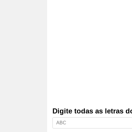
Digite todas as letras 
Digite
todas