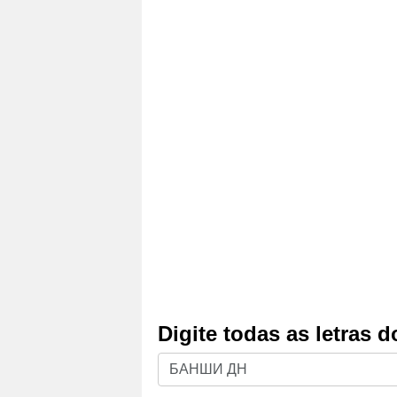
Digite todas as letras 
Digite
todas