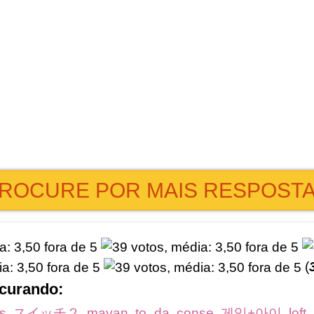
ROCURE POR MAIS RESPOST
(
ocurando:
s
,
スイッチ２
,
mayan
,
to_da
,
conse
,
게임+아이
,
loft
,