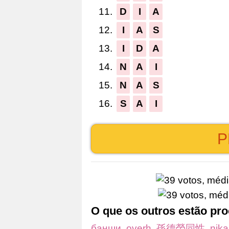
11.
D
I
A
12.
I
A
S
13.
I
D
A
14.
N
A
I
15.
N
A
S
16.
S
A
I
P
O que os outros estão pr
банши
,
overh
,
孫德榮同性
,
nika