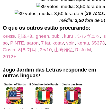
(
39
votos,
média:
3,50
fora de 5
)
O que os outros estão procurando:
книжк
,
명조+3.
,
gheen
,
publi
,
kuru
,
シルヴェッ
,
is
so
,
PINTE
,
aaron
,
7 fat
,
kotav
,
voir
,
kentu
,
65373
,
Gosta
,
히라가나
,
3rv10
,
山崎雅弘
,
R+A+M
,
2012+
Jogo Jardim das Letras responde em
outras línguas!
Garden of Words
Il Giardino delle Parole
Jardin des Mots