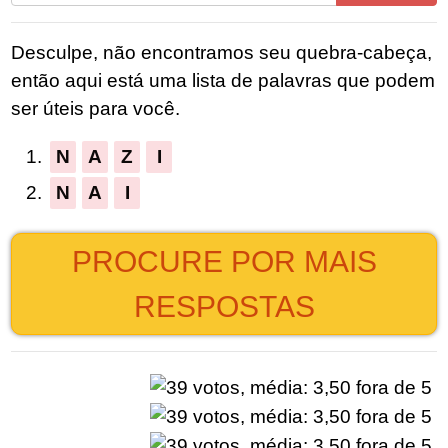
todas
as
Desculpe, não encontramos seu quebra-cabeça,
letras
então aqui está uma lista de palavras que podem
do
ser úteis para você.
quebra-
cabeça:
1.
N
A
Z
I
2.
N
A
I
PROCURE POR MAIS
RESPOSTAS