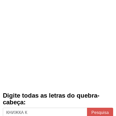
Digite todas as letras do quebra-
cabeça:
Digite
Pesquisa