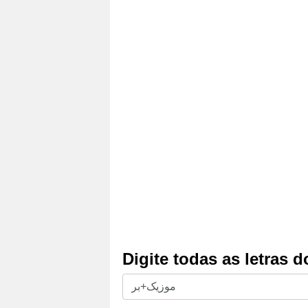
Digite todas as letras 
Digite
todas