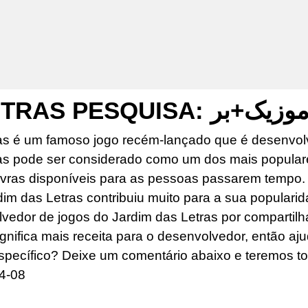
JARDIM DAS LETRAS PESQUISA: وزیک+بر
as é um famoso jogo recém-lançado que é desenvolv
as pode ser considerado como um dos mais popular
ras disponíveis para as pessoas passarem tempo. O
dim das Letras contribuiu muito para a sua popularid
edor de jogos do Jardim das Letras por compartilhar
ignifica mais receita para o desenvolvedor, então aj
specífico? Deixe um comentário abaixo e teremos to
4-08