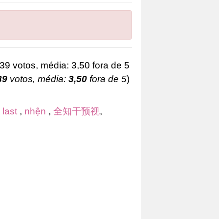
39
votos, média:
3,50
fora de 5
)
,
last
,
nhện
,
全知干预视
,