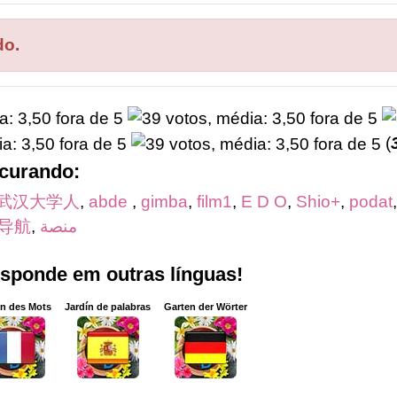
do.
(
ocurando:
武汉大学人
,
abde
,
gimba
,
film1
,
E D O
,
Shio+
,
podat
导航
,
منصة
esponde em outras línguas!
in des Mots
Jardín de palabras
Garten der Wörter