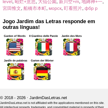
level
,
昭烂+意思
,
大仙公園
,
新川空+m
,
地縛神+一
,
宮田惟文
,
船橋市本町
,
морск
,
盯看照片
,
фбр р
Jogo Jardim das Letras responde em
outras línguas!
Garden of Words
Il Giardino delle Parole
Jardin des Mots
Jardín de palabras
Garten der Wörter
© 2018 - 2026 ·
JardimDasLetras.net
JardimDasLetras.net is not affiliated with the applications mentioned on this site.
All intellectual property, trademarks, and copyrighted material is property of their