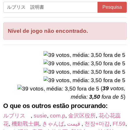
Digite
Pesquisa
todas
as
letras
Nível de jogo não encontrado.
do
quebra-
cabeça:
(
39
votos,
média:
3,50
fora de 5
)
O que os outros estão procurando:
ルブリス
,
susie
,
com.p
,
金沢区役所
,
花心花蕊
花
,
機動戰士鋼
,
きゃんば
,
قیمت
,
천장+마감
,
Ff.59
,