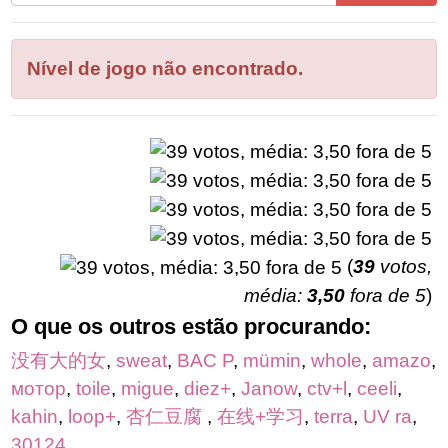
todas
as
letras
Nível de jogo não encontrado.
do
quebra-
cabeça:
(
39
votos,
média:
3,50
fora de 5
)
O que os outros estão procurando:
没有大的女
,
sweat
,
BAC P
,
mümin
,
whole
,
amazo
,
мотор
,
toile
,
migue
,
diez+
,
Janow
,
ctv+l
,
ceeli
,
kahin
,
loop+
,
杏仁豆腐
,
在线+学习
,
terra
,
UV ra
,
30124