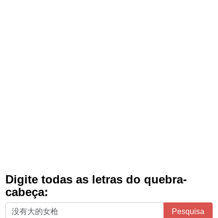
Digite todas as letras do quebra-
cabeça:
Digite
Pesquisa