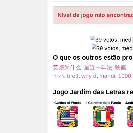
as
letras
Nível de jogo não encontra
do
quebra-
cabeça:
O que os outros estão pr
莫烦为什么
,
最近一年法
,
映画 
ッパ
,
bretf
,
why d
,
mandi
,
1000
Jogo Jardim das Letras r
Garden of Words
Il Giardino delle Parole
Jard