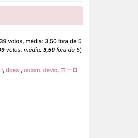
39
votos, média:
3,50
fora de 5
)
f
,
does
,
outsm
,
devic
,
ヨーロ