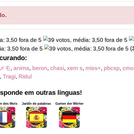
do.
(
ocurando:
メモ
,
anima
,
beron
,
chasi
,
xem s
,
miss+
,
pbcsp
,
cmo 
,
Tragi
,
Ridul
esponde em outras línguas!
in des Mots
Jardín de palabras
Garten der Wörter