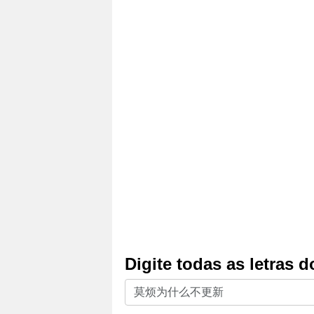
Digite todas as letras 
Digite
todas