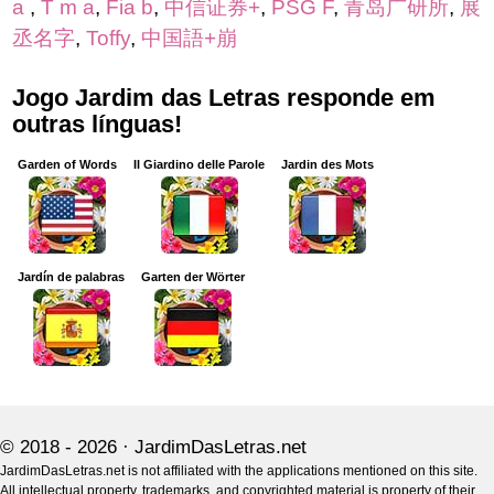
a
,
T m a
,
Fia b
,
中信证券+
,
PSG F
,
青岛广研所
,
展
丞名字
,
Toffy
,
中国語+崩
Jogo Jardim das Letras responde em
outras línguas!
Garden of Words
Il Giardino delle Parole
Jardin des Mots
Jardín de palabras
Garten der Wörter
© 2018 - 2026 ·
JardimDasLetras.net
JardimDasLetras.net is not affiliated with the applications mentioned on this site.
All intellectual property, trademarks, and copyrighted material is property of their