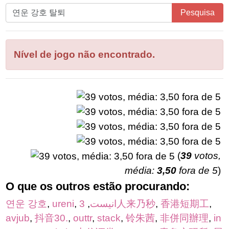
Digite
Pesquisa
todas
as
letras
Nível de jogo não encontrado.
do
quebra-
cabeça:
(
39
votos,
média:
3,50
fora de 5
)
O que os outros estão procurando:
연운 강호
,
ureni
,
,
انيست
3人来乃秒
,
香港短期工
,
avjub
,
抖音30.
,
outtr
,
stack
,
铃朱茜
,
非併同辦理
,
in