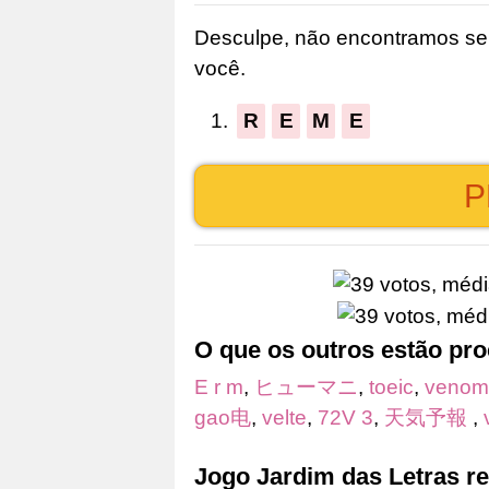
as
Desculpe, não encontramos seu
letras
você.
do
quebra-
1.
R
E
M
E
cabeça:
P
O que os outros estão pr
E r m
,
ヒューマニ
,
toeic
,
venom
gao电
,
velte
,
72V 3
,
天気予報
,
Jogo Jardim das Letras r