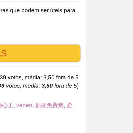
ras que podem ser úteis para
AS
39
votos, média:
3,50
fora de 5
)
獅心王
,
venen
,
插插免费观
,
爱