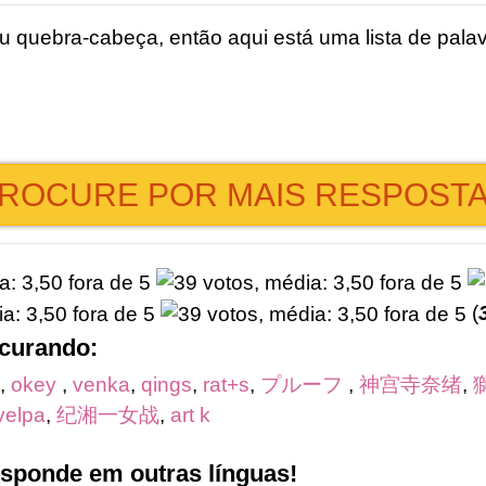
 quebra-cabeça, então aqui está uma lista de palav
ROCURE POR MAIS RESPOST
(
ocurando:
,
okey
,
venka
,
qings
,
rat+s
,
プルーフ
,
神宫寺奈绪
,
velpa
,
纪湘一女战
,
art k
esponde em outras línguas!