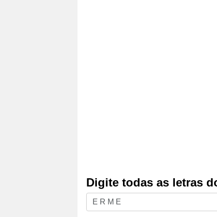
Digite todas as letras 
Digite
todas