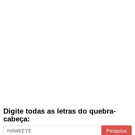
Digite todas as letras do quebra-
cabeça:
Digite
Pesquisa