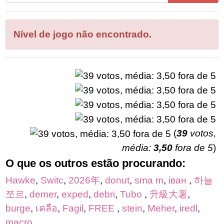
todas
as
letras
Nível de jogo não encontrado.
do
quebra-
cabeça:
(
39
votos,
média:
3,50
fora de 5
)
O que os outros estão procurando:
Hawke
,
Switc
,
2026年
,
donut
,
sma m
,
іван
,
하늘
쪼르
,
demer
,
exped
,
debri
,
Tubo
,
升級大薯
,
burge
,
เคลือ
,
Fagil
,
FREE
,
stein
,
Meher
,
iredl
,
macro