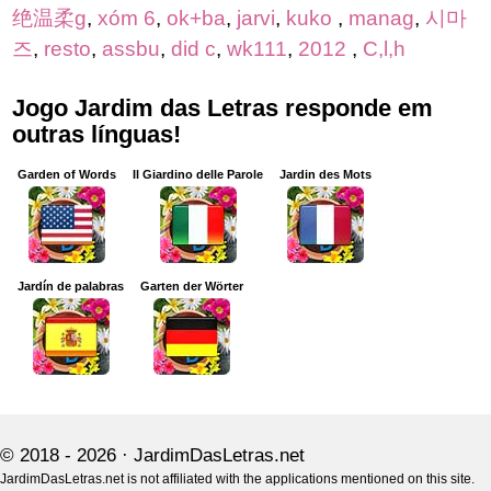
绝温柔g
,
xóm 6
,
ok+ba
,
jarvi
,
kuko
,
manag
,
시마
즈
,
resto
,
assbu
,
did c
,
wk111
,
2012
,
C,l,h
Jogo Jardim das Letras responde em
outras línguas!
Garden of Words
Il Giardino delle Parole
Jardin des Mots
Jardín de palabras
Garten der Wörter
© 2018 - 2026 ·
JardimDasLetras.net
JardimDasLetras.net is not affiliated with the applications mentioned on this site.