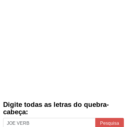
Digite todas as letras do quebra-
cabeça:
Digite
Pesquisa