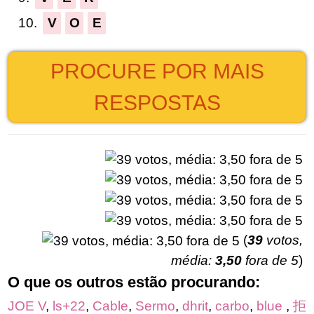
10.
V
O
E
PROCURE POR MAIS
RESPOSTAS
(
39
votos,
média:
3,50
fora de 5
)
O que os outros estão procurando:
JOE V
,
ls+22
,
Cable
,
Sermo
,
dhrit
,
carbo
,
blue
,
拒