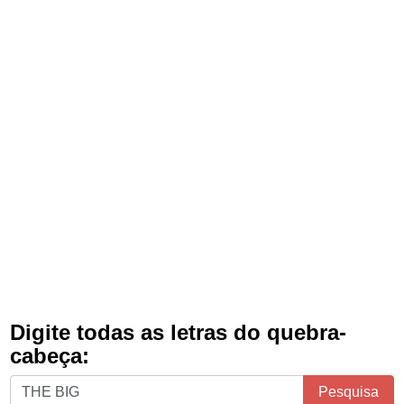
Digite todas as letras do quebra-
cabeça:
Digite
Pesquisa