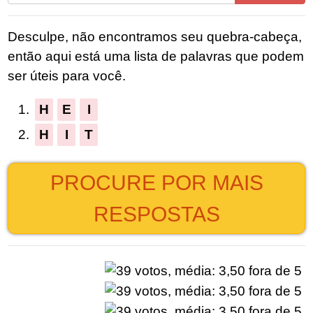
todas
as
Desculpe, não encontramos seu quebra-cabeça,
letras
então aqui está uma lista de palavras que podem
do
ser úteis para você.
quebra-
cabeça:
1.
H
E
I
2.
H
I
T
PROCURE POR MAIS
RESPOSTAS