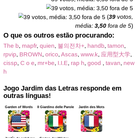
(
39
votos,
média:
3,50
fora de 5
)
O que os outros estão procurando:
The b
,
mapfr
,
quien
,
불의전차+
,
handb
,
tamon
,
rpvip
,
BROWN
,
orico
,
Ascas
,
www.k
,
应用型大学
,
cissp
,
C o e
,
mr+be
,
I.I.E
,
rap h
,
good
,
tavan
,
new
h
Jogo Jardim das Letras responde em
outras línguas!
Garden of Words
Il Giardino delle Parole
Jardin des Mots