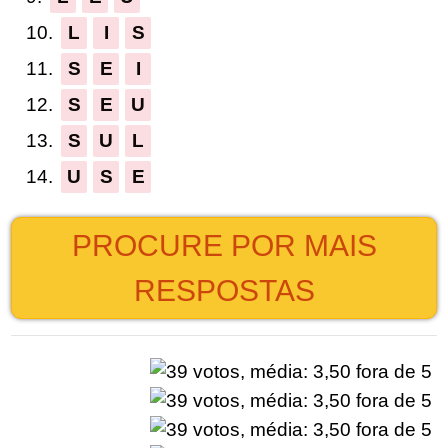
10.
L
I
S
11.
S
E
I
12.
S
E
U
13.
S
U
L
14.
U
S
E
PROCURE POR MAIS
RESPOSTAS