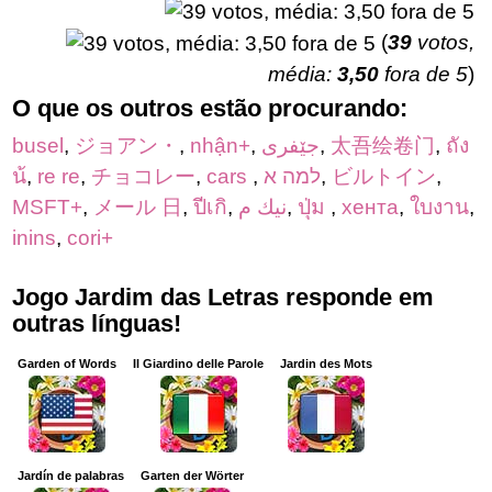
(
39
votos,
média:
3,50
fora de 5
)
O que os outros estão procurando:
busel
,
ジョアン・
,
nhận+
,
جێفری
,
太吾绘卷门
,
ถัง
น้
,
re re
,
チョコレー
,
cars
,
למה א
,
ビルトイン
,
MSFT+
,
メール 日
,
ปีเกิ
,
نيك م
,
ปุ่ม
,
хента
,
ใบงาน
,
inins
,
cori+
Jogo Jardim das Letras responde em
outras línguas!
Garden of Words
Il Giardino delle Parole
Jardin des Mots
Jardín de palabras
Garten der Wörter