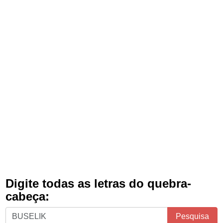
Digite todas as letras do quebra-
cabeça:
Digite
Pesquisa