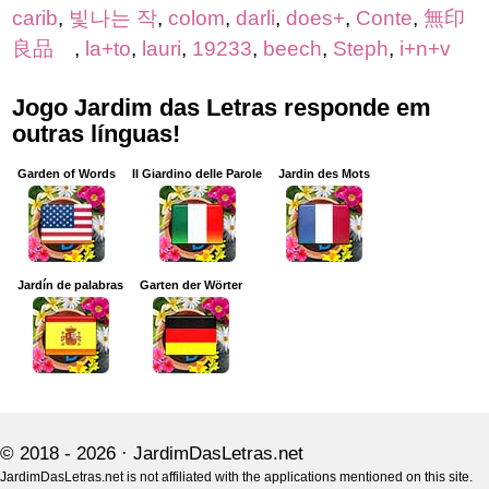
carib
,
빛나는 작
,
colom
,
darli
,
does+
,
Conte
,
無印
良品
,
la+to
,
lauri
,
19233
,
beech
,
Steph
,
i+n+v
Jogo Jardim das Letras responde em
outras línguas!
Garden of Words
Il Giardino delle Parole
Jardin des Mots
Jardín de palabras
Garten der Wörter
© 2018 - 2026 ·
JardimDasLetras.net
JardimDasLetras.net is not affiliated with the applications mentioned on this site.