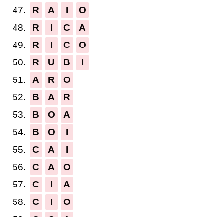
47.
R
A
I
O
48.
R
I
C
A
49.
R
I
C
O
50.
R
U
B
I
51.
A
R
O
52.
B
A
R
53.
B
O
A
54.
B
O
I
55.
C
A
I
56.
C
A
O
57.
C
I
A
58.
C
I
O