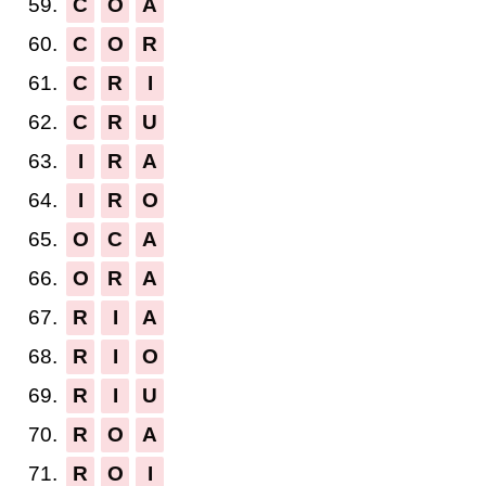
59.
C
O
A
60.
C
O
R
61.
C
R
I
62.
C
R
U
63.
I
R
A
64.
I
R
O
65.
O
C
A
66.
O
R
A
67.
R
I
A
68.
R
I
O
69.
R
I
U
70.
R
O
A
71.
R
O
I