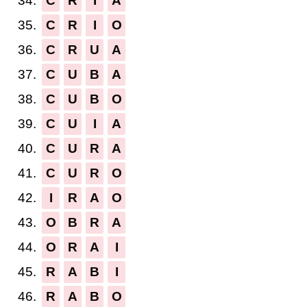
34.
C
R
I
A
35.
C
R
I
O
36.
C
R
U
A
37.
C
U
B
A
38.
C
U
B
O
39.
C
U
I
A
40.
C
U
R
A
41.
C
U
R
O
42.
I
R
A
O
43.
O
B
R
A
44.
O
R
A
I
45.
R
A
B
I
46.
R
A
B
O