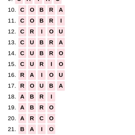
10.
C
O
B
R
A
11.
C
O
B
R
I
12.
C
R
I
O
U
13.
C
U
B
R
A
14.
C
U
B
R
O
15.
C
U
R
I
O
16.
R
A
I
O
U
17.
R
O
U
B
A
18.
A
B
R
I
19.
A
B
R
O
20.
A
R
C
O
21.
B
A
I
O