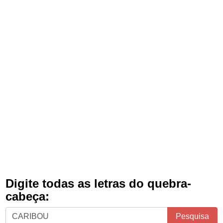
Digite todas as letras do quebra-
cabeça:
Digite
Pesquisa