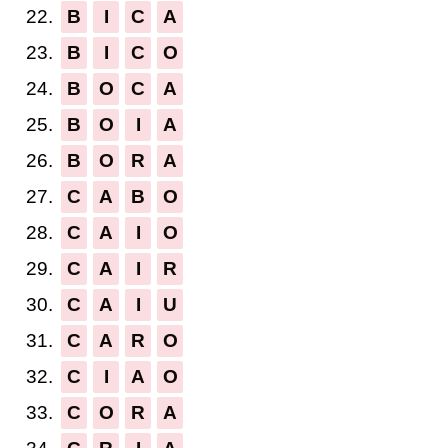
22.
B
I
C
A
23.
B
I
C
O
24.
B
O
C
A
25.
B
O
I
A
26.
B
O
R
A
27.
C
A
B
O
28.
C
A
I
O
29.
C
A
I
R
30.
C
A
I
U
31.
C
A
R
O
32.
C
I
A
O
33.
C
O
R
A