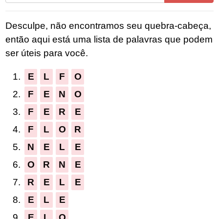
todas
as
Desculpe, não encontramos seu quebra-cabeça,
letras
então aqui está uma lista de palavras que podem
do
ser úteis para você.
quebra-
cabeça:
1.
E
L
F
O
2.
F
E
N
O
3.
F
E
R
E
4.
F
L
O
R
5.
N
E
L
E
6.
O
R
N
E
7.
R
E
L
E
8.
E
L
E
9.
E
L
O