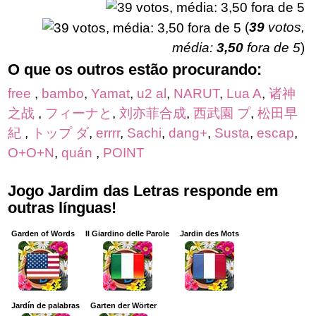
(
39
votos,
média:
3,50
fora de 5
)
O que os outros estão procurando:
free
,
bambo
,
Yamat
,
u2 al
,
NARUT
,
Lua A
,
诸神
之战
,
フィーナと
,
刘亦菲合成
,
西武園 プ
,
松田早
紀
,
トップ ダ
,
errrr
,
Sachi
,
dang+
,
Susta
,
escap
,
O+O+N
,
quán
,
POINT
Jogo Jardim das Letras responde em
outras línguas!
Garden of Words
Il Giardino delle Parole
Jardin des Mots
Jardín de palabras
Garten der Wörter