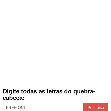
Digite todas as letras do quebra-
cabeça:
Digite
Pesquisa