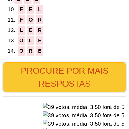
10.
F
E
L
11.
F
O
R
12.
L
E
R
13.
O
L
E
14.
O
R
E
PROCURE POR MAIS
RESPOSTAS