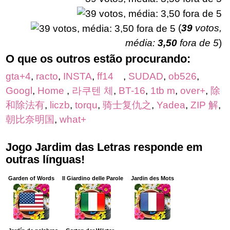
(
39
votos,
média:
3,50
fora de 5
)
O que os outros estão procurando:
gta+4
,
racto
,
INSTA
,
ff14
,
SUDAD
,
ob526
,
Googl
,
Home
,
라쿠텐 체
,
BT-16
,
1tb m
,
over+
,
除
和除法有
,
liczb
,
torqu
,
骑士复仇之
,
Yadea
,
ZIP 解
,
朝比奈明国
,
what+
Jogo Jardim das Letras responde em
outras línguas!
Garden of Words
Il Giardino delle Parole
Jardin des Mots