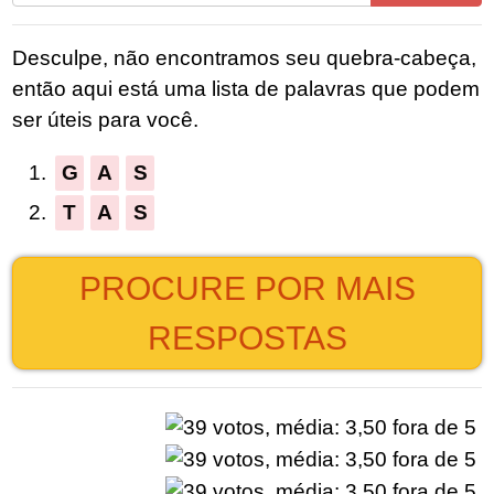
todas
as
Desculpe, não encontramos seu quebra-cabeça,
letras
então aqui está uma lista de palavras que podem
do
ser úteis para você.
quebra-
cabeça:
1.
G
A
S
2.
T
A
S
PROCURE POR MAIS
RESPOSTAS