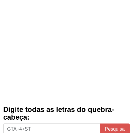
Digite todas as letras do quebra-
cabeça:
Digite
Pesquisa