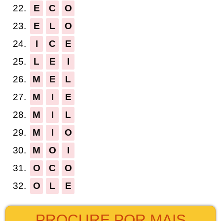
22.
E
C
O
23.
E
L
O
24.
I
C
E
25.
L
E
I
26.
M
E
L
27.
M
I
E
28.
M
I
L
29.
M
I
O
30.
M
O
I
31.
O
C
O
32.
O
L
E
PROCURE POR MAIS