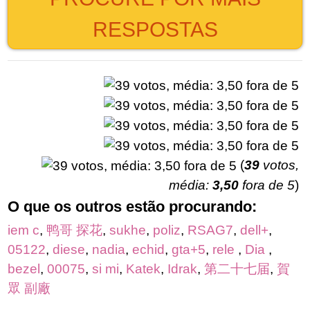
RESPOSTAS
(
39
votos,
média:
3,50
fora de 5
)
O que os outros estão procurando:
iem c
,
鸭哥 探花
,
sukhe
,
poliz
,
RSAG7
,
dell+
,
05122
,
diese
,
nadia
,
echid
,
gta+5
,
rele
,
Dia
,
bezel
,
00075
,
si mi
,
Katek
,
Idrak
,
第二十七届
,
賀
眾 副廠