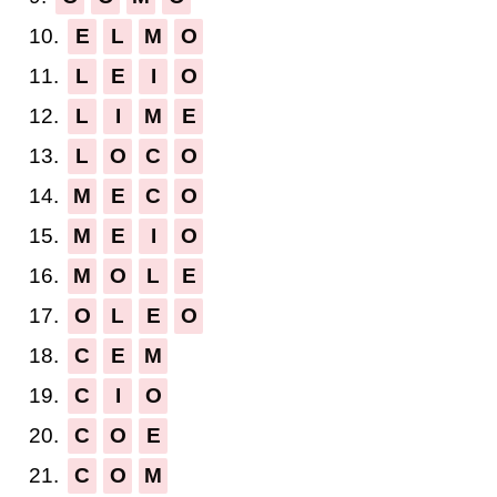
10.
E
L
M
O
11.
L
E
I
O
12.
L
I
M
E
13.
L
O
C
O
14.
M
E
C
O
15.
M
E
I
O
16.
M
O
L
E
17.
O
L
E
O
18.
C
E
M
19.
C
I
O
20.
C
O
E
21.
C
O
M