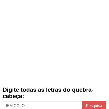
Digite todas as letras do quebra-
cabeça:
Digite
Pesquisa