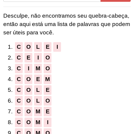
todas
as
Desculpe, não encontramos seu quebra-cabeça,
letras
então aqui está uma lista de palavras que podem
do
ser úteis para você.
quebra-
cabeça:
1.
C
O
L
E
I
2.
C
E
I
O
3.
C
I
M
O
4.
C
O
E
M
5.
C
O
L
E
6.
C
O
L
O
7.
C
O
M
E
8.
C
O
M
I
9.
C
O
M
O