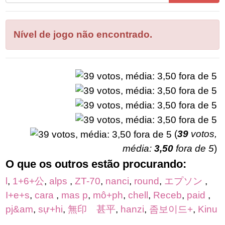
todas
as
letras
Nível de jogo não encontrado.
do
quebra-
cabeça:
(
39
votos,
média:
3,50
fora de 5
)
O que os outros estão procurando:
l
,
1+6+公
,
alps
,
ZT-70
,
nanci
,
round
,
エプソン
,
I+e+s
,
cara
,
mas p
,
mô+ph
,
chell
,
Receb
,
paid
,
pj&am
,
sự+hi
,
無印 甚平
,
hanzi
,
좀보이드+
,
Kinu