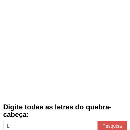
Digite todas as letras do quebra-
cabeça:
Digite
Pesquisa