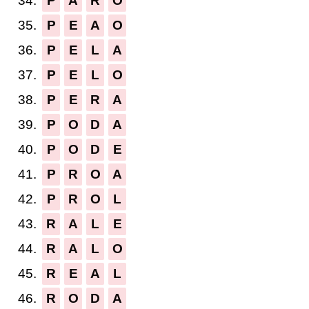
34.
P
A
R
O
35.
P
E
A
O
36.
P
E
L
A
37.
P
E
L
O
38.
P
E
R
A
39.
P
O
D
A
40.
P
O
D
E
41.
P
R
O
A
42.
P
R
O
L
43.
R
A
L
E
44.
R
A
L
O
45.
R
E
A
L
46.
R
O
D
A