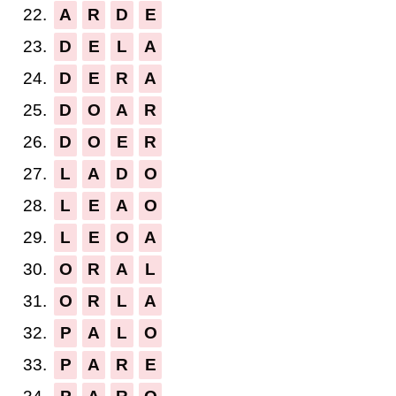
22.
A
R
D
E
23.
D
E
L
A
24.
D
E
R
A
25.
D
O
A
R
26.
D
O
E
R
27.
L
A
D
O
28.
L
E
A
O
29.
L
E
O
A
30.
O
R
A
L
31.
O
R
L
A
32.
P
A
L
O
33.
P
A
R
E