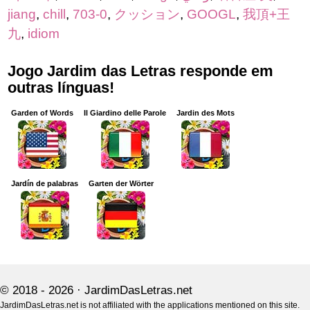
jiang
,
chill
,
703-0
,
クッション
,
GOOGL
,
我頂+王
九
,
idiom
Jogo Jardim das Letras responde em
outras línguas!
Garden of Words
Il Giardino delle Parole
Jardin des Mots
Jardín de palabras
Garten der Wörter
© 2018 - 2026 ·
JardimDasLetras.net
JardimDasLetras.net is not affiliated with the applications mentioned on this site.