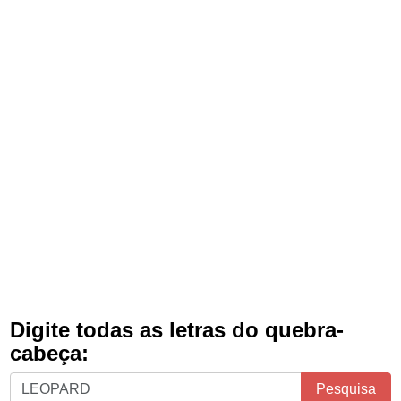
Digite todas as letras do quebra-
cabeça:
Digite
Pesquisa