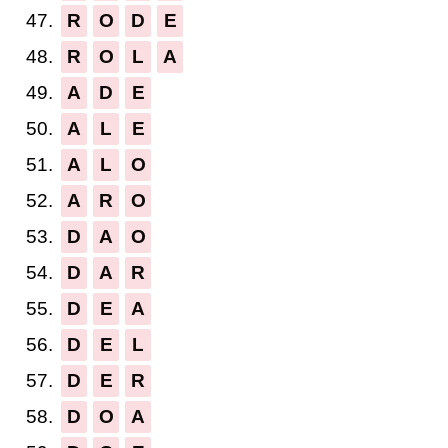
47.
R
O
D
E
48.
R
O
L
A
49.
A
D
E
50.
A
L
E
51.
A
L
O
52.
A
R
O
53.
D
A
O
54.
D
A
R
55.
D
E
A
56.
D
E
L
57.
D
E
R
58.
D
O
A