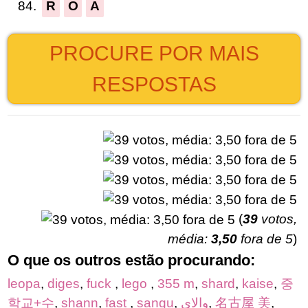
84.
R
O
A
PROCURE POR MAIS
RESPOSTAS
(
39
votos,
média:
3,50
fora de 5
)
O que os outros estão procurando:
leopa
,
diges
,
fuck
,
lego
,
355 m
,
shard
,
kaise
,
중
학교+수
,
shann
,
fast
,
sangu
,
والاي
,
名古屋 美
,