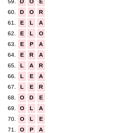
59.
D
O
E
60.
D
O
R
61.
E
L
A
62.
E
L
O
63.
E
P
A
64.
E
R
A
65.
L
A
R
66.
L
E
A
67.
L
E
R
68.
O
D
E
69.
O
L
A
70.
O
L
E
71.
O
P
A