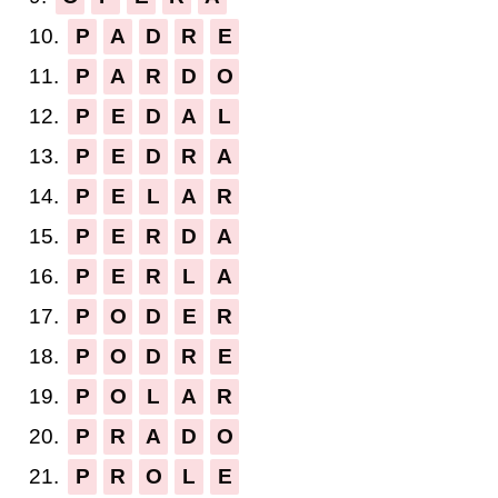
10.
P
A
D
R
E
11.
P
A
R
D
O
12.
P
E
D
A
L
13.
P
E
D
R
A
14.
P
E
L
A
R
15.
P
E
R
D
A
16.
P
E
R
L
A
17.
P
O
D
E
R
18.
P
O
D
R
E
19.
P
O
L
A
R
20.
P
R
A
D
O
21.
P
R
O
L
E