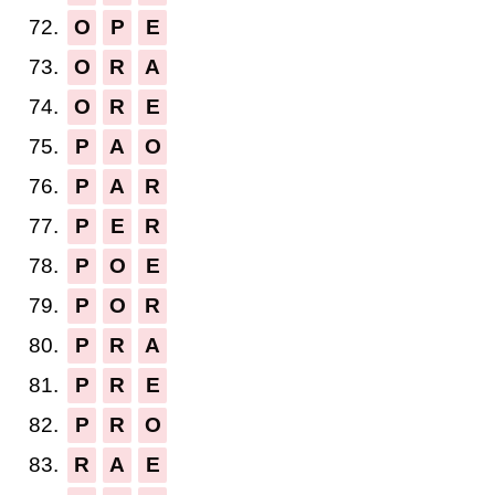
72.
O
P
E
73.
O
R
A
74.
O
R
E
75.
P
A
O
76.
P
A
R
77.
P
E
R
78.
P
O
E
79.
P
O
R
80.
P
R
A
81.
P
R
E
82.
P
R
O
83.
R
A
E