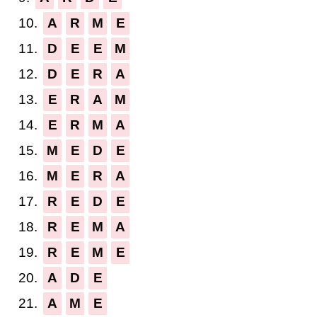
10.
A
R
M
E
11.
D
E
E
M
12.
D
E
R
A
13.
E
R
A
M
14.
E
R
M
A
15.
M
E
D
E
16.
M
E
R
A
17.
R
E
D
E
18.
R
E
M
A
19.
R
E
M
E
20.
A
D
E
21.
A
M
E