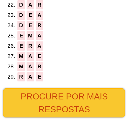
22.
D
A
R
23.
D
E
A
24.
D
E
R
25.
E
M
A
26.
E
R
A
27.
M
A
E
28.
M
A
R
29.
R
A
E
PROCURE POR MAIS
RESPOSTAS