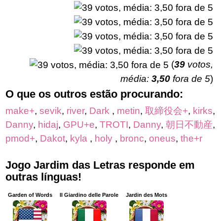
(
39
votos,
média:
3,50
fora de 5
)
O que os outros estão procurando:
make+
,
sevik
,
river
,
Dark
,
metin
,
取締役会+
,
kirks
,
Danny
,
hidaj
,
GPU+e
,
TROTI
,
Danny
,
朝日不動産
,
pmod+
,
Dakot
,
kyla
,
holy
,
bronc
,
oneus
,
the+r
Jogo Jardim das Letras responde em
outras línguas!
Garden of Words
Il Giardino delle Parole
Jardin des Mots