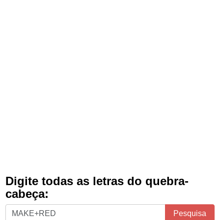
Digite todas as letras do quebra-
cabeça:
Digite
Pesquisa