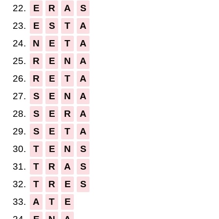
22.
E
R
A
S
23.
E
S
T
A
24.
N
E
T
A
25.
R
E
N
A
26.
R
E
T
A
27.
S
E
N
A
28.
S
E
R
A
29.
S
E
T
A
30.
T
E
N
S
31.
T
R
A
S
32.
T
R
E
S
33.
A
T
E