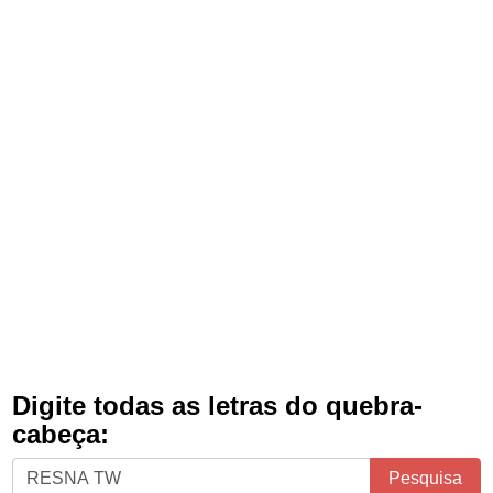
Digite todas as letras do quebra-
cabeça:
Digite
Pesquisa