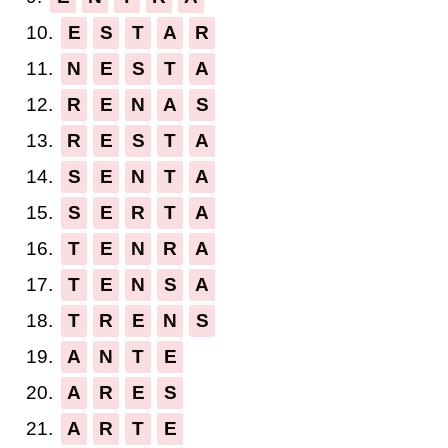
10.
E
S
T
A
R
11.
N
E
S
T
A
12.
R
E
N
A
S
13.
R
E
S
T
A
14.
S
E
N
T
A
15.
S
E
R
T
A
16.
T
E
N
R
A
17.
T
E
N
S
A
18.
T
R
E
N
S
19.
A
N
T
E
20.
A
R
E
S
21.
A
R
T
E