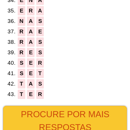
34.
E
N
A
35.
E
R
A
36.
N
A
S
37.
R
A
E
38.
R
A
S
39.
R
E
S
40.
S
E
R
41.
S
E
T
42.
T
A
S
43.
T
E
R
PROCURE POR MAIS
RESPOSTAS