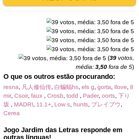
(
39
votos,
média:
3,50
fora de 5
)
O que os outros estão procurando:
resna
,
凡人修仙传
,
白蝙蝠hs
,
els g
,
gorta
,
Ilove
,
8
mir
,
Csoir
,
faux
,
Crosb
,
todd
,
Pader
,
oorts
,
下り
坂
,
MADRI
,
11.1+
,
Low s
,
hunts
,
ブレイブウ
,
Cerea
Jogo Jardim das Letras responde em
outras línguas!