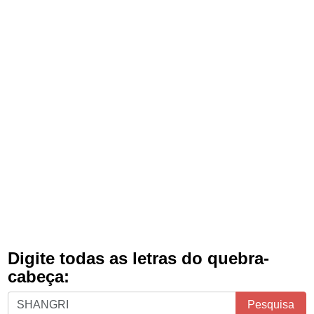
Digite todas as letras do quebra-
cabeça:
Digite
Pesquisa