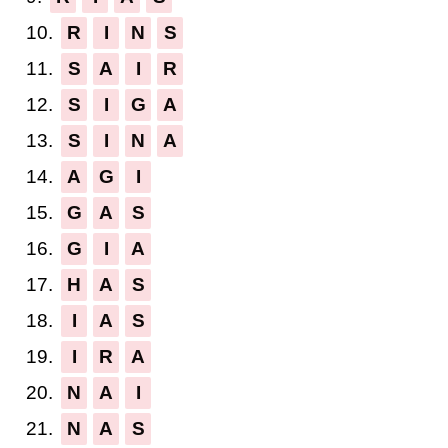
10.
R
I
N
S
11.
S
A
I
R
12.
S
I
G
A
13.
S
I
N
A
14.
A
G
I
15.
G
A
S
16.
G
I
A
17.
H
A
S
18.
I
A
S
19.
I
R
A
20.
N
A
I
21.
N
A
S