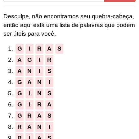
todas
as
Desculpe, não encontramos seu quebra-cabeça,
letras
então aqui está uma lista de palavras que podem
do
ser úteis para você.
quebra-
cabeça:
1.
G
I
R
A
S
2.
A
G
I
R
3.
A
N
I
S
4.
G
A
N
I
5.
G
I
N
S
6.
G
I
R
A
7.
G
R
A
S
8.
R
A
N
I
9.
R
I
A
S