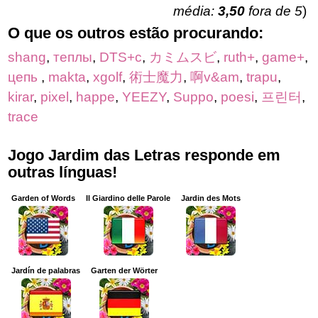
média:
3,50
fora de 5
)
O que os outros estão procurando:
shang
,
теплы
,
DTS+c
,
カミムスビ
,
ruth+
,
game+
,
цепь
,
makta
,
xgolf
,
術士魔力
,
啊v&am
,
trapu
,
kirar
,
pixel
,
happe
,
YEEZY
,
Suppo
,
poesi
,
프린터
,
trace
Jogo Jardim das Letras responde em
outras línguas!
Garden of Words
Il Giardino delle Parole
Jardin des Mots
Jardín de palabras
Garten der Wörter