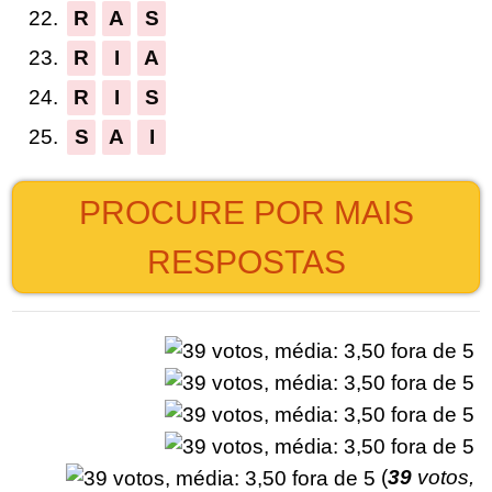
22.
R
A
S
23.
R
I
A
24.
R
I
S
25.
S
A
I
PROCURE POR MAIS
RESPOSTAS
(
39
votos,