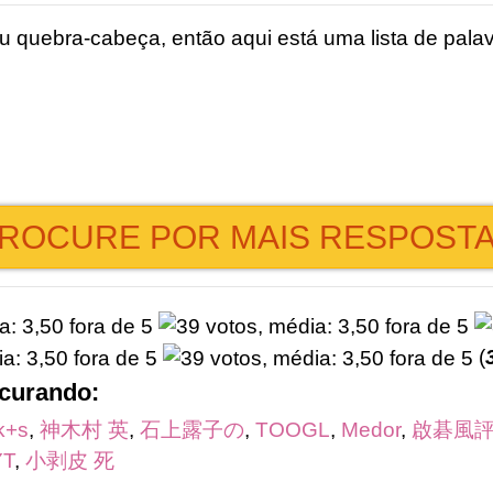
 quebra-cabeça, então aqui está uma lista de palav
ROCURE POR MAIS RESPOST
(
ocurando:
k+s
,
神木村 英
,
石上露子の
,
TOOGL
,
Medor
,
啟碁風
T
,
小剥皮 死