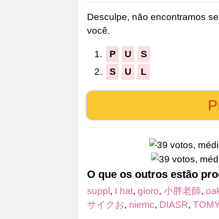
as
Desculpe, não encontramos seu
letras
você.
do
quebra-
1.
P
U
S
cabeça:
2.
S
U
L
P
O que os outros estão pr
suppl
,
I hat
,
gioro
,
小胖老師
,
oa
サイクお
,
niemc
,
DIASR
,
TOMY