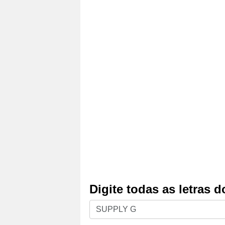
Digite todas as letras 
Digite
todas