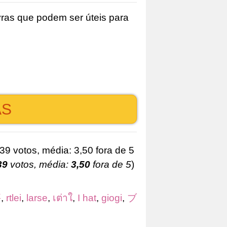
ras que podem ser úteis para
AS
39
votos, média:
3,50
fora de 5
)
評
,
rtlei
,
larse
,
เต่าใ
,
I hat
,
giogi
,
ブ