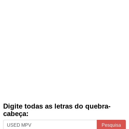
Digite todas as letras do quebra-
cabeça:
Digite
Pesquisa