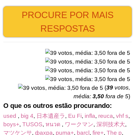
PROCURE POR MAIS
RESPOSTAS
(
39
votos,
média:
3,50
fora de 5
)
O que os outros estão procurando:
used
,
big 4
,
日本遺産ラ
,
Eu Fi
,
infla
,
reuca
,
vhf s
,
boys+
,
TUSOS
,
หนวด
,
ワークマン
,
深圳技术大
,
マツケンサ
,
фахра
,
puma+
,
barcl
,
fire+
,
The p
,