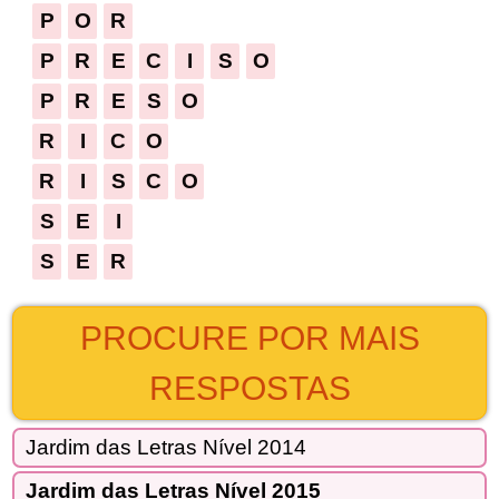
P
O
R
P
R
E
C
I
S
O
P
R
E
S
O
R
I
C
O
R
I
S
C
O
S
E
I
S
E
R
PROCURE POR MAIS
RESPOSTAS
Jardim das Letras Nível 2014
Jardim das Letras Nível 2015