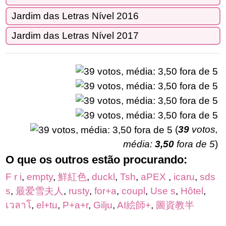
Jardim das Letras Nível 2016
Jardim das Letras Nível 2017
(
39
votos,
média:
3,50
fora de 5
)
O que os outros estão procurando:
F r i
,
empty
,
鮮紅色
,
duckl
,
Tsh
,
aPEX
,
icaru
,
sds
s
,
最爱雪夫人
,
rusty
,
for+a
,
coupl
,
Use s
,
Hôtel
,
เวลาโ
,
el+tu
,
P+a+r
,
Gilju
,
AI絵師+
,
圖資教半