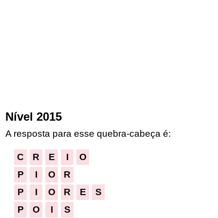
Nível 2015
A resposta para esse quebra-cabeça é:
C
R
E
I
O
P
I
O
R
P
I
O
R
E
S
P
O
I
S