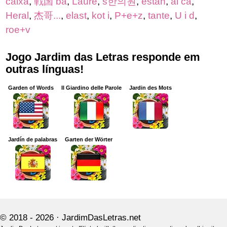
caixa
,
戦国 ba
,
Laure
,
s한의원
,
estan
,
ai ca
,
Heral
,
杰哥...
,
elast
,
kot i
,
P+e+z
,
tante
,
U i d
,
roe+v
Jogo Jardim das Letras responde em
outras línguas!
Garden of Words
Il Giardino delle Parole
Jardin des Mots
Jardín de palabras
Garten der Wörter
© 2018 - 2026 ·
JardimDasLetras.net