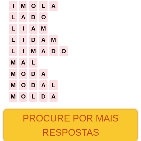
I
M
O
L
A
L
A
D
O
L
I
A
M
L
I
D
A
M
L
I
M
A
D
O
M
A
L
M
O
D
A
M
O
D
A
L
M
O
L
D
A
PROCURE POR MAIS
RESPOSTAS