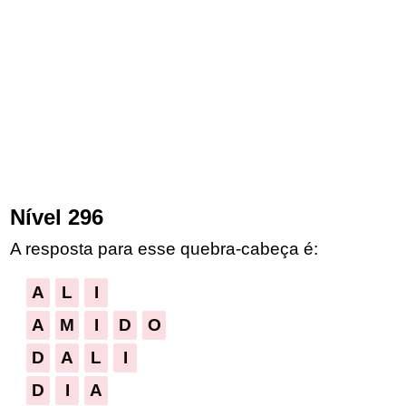
Nível 296
A resposta para esse quebra-cabeça é:
A
L
I
A
M
I
D
O
D
A
L
I
D
I
A