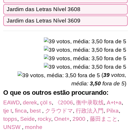
Jardim das Letras Nível 3608
Jardim das Letras Nível 3609
(
39
votos,
média:
3,50
fora de 5
)
O que os outros estão procurando:
EAWD
,
derek
,
çöl s
,
《2006
,
衡中录取线
,
A+t+a
,
tje t
,
finca
,
best
,
クラウドマ
,
行政法入門
,
Pilxa
,
topps
,
Seide
,
rocky
,
Onet+
,
2900
,
藤田まこと
,
UNSW
,
monhe