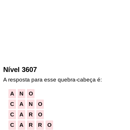
Nível 3607
A resposta para esse quebra-cabeça é:
A
N
O
C
A
N
O
C
A
R
O
C
A
R
R
O