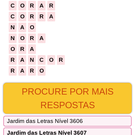
C
O
R
A
R
C
O
R
R
A
N
A
O
N
O
R
A
O
R
A
R
A
N
C
O
R
R
A
R
O
PROCURE POR MAIS
RESPOSTAS
Jardim das Letras Nível 3606
Jardim das Letras Nível 3607