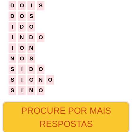
D
O
I
S
D
O
S
I
D
O
I
N
D
O
I
O
N
N
O
S
S
I
D
O
S
I
G
N
O
S
I
N
O
PROCURE POR MAIS
RESPOSTAS