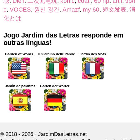
聴
,
Die i
,
二次元电玩
,
konic
,
coat
,
60 hp
,
art i
,
эрл
с
,
VOCES
,
원신 강간
,
Amazf
,
my 60
,
短文发表
,
消
化とは
Jogo Jardim das Letras responde em
outras línguas!
Garden of Words
Il Giardino delle Parole
Jardin des Mots
Jardín de palabras
Garten der Wörter
© 2018 - 2026 ·
JardimDasLetras.net