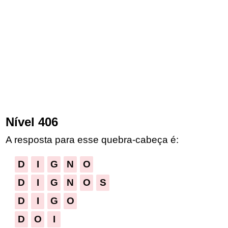
Nível 406
A resposta para esse quebra-cabeça é:
D
I
G
N
O
D
I
G
N
O
S
D
I
G
O
D
O
I