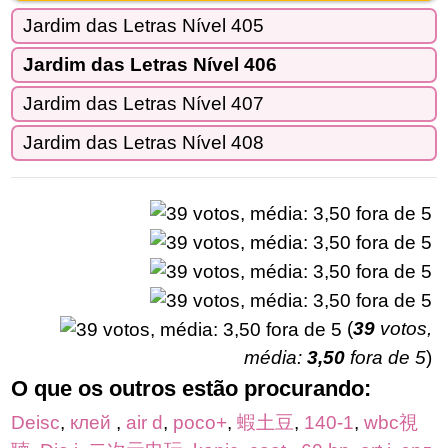
Jardim das Letras Nível 405
Jardim das Letras Nível 406
Jardim das Letras Nível 407
Jardim das Letras Nível 408
(
39
votos,
média:
3,50
fora de 5
)
O que os outros estão procurando:
Deisc
,
клей
,
air d
,
poco+
,
蝦土豆
,
140-1
,
wbc視