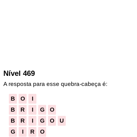
Nível 469
A resposta para esse quebra-cabeça é:
B
O
I
B
R
I
G
O
B
R
I
G
O
U
G
I
R
O