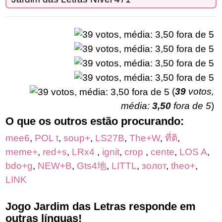
(
39
votos,
média:
3,50
fora de 5
)
O que os outros estão procurando:
mee6
,
POL t
,
soup+
,
LS27B
,
The+W
,
ที่ติ
,
meme+
,
red+s
,
LRx4
,
ignit
,
crop
,
cente
,
LOS A
,
bdo+g
,
NEW+B
,
Gts4地
,
LITTL
,
золот
,
theo+
,
LINK
Jogo Jardim das Letras responde em
outras línguas!