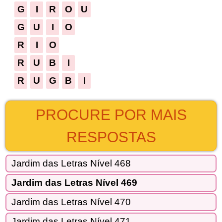
G
I
R
O
U
G
U
I
O
R
I
O
R
U
B
I
R
U
G
B
I
PROCURE POR MAIS
RESPOSTAS
Jardim das Letras Nível 468
Jardim das Letras Nível 469
Jardim das Letras Nível 470
Jardim das Letras Nível 471