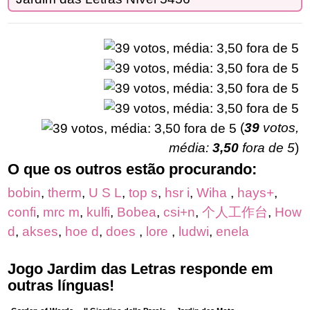
(
39
votos,
média:
3,50
fora de 5
)
O que os outros estão procurando:
bobin
,
therm
,
U S L
,
top s
,
hsr i
,
Wiha
,
hays+
,
confi
,
mrc m
,
kulfi
,
Bobea
,
csi+n
,
个人工作台
,
How
d
,
akses
,
hoe d
,
does
,
lore
,
ludwi
,
enela
Jogo Jardim das Letras responde em
outras línguas!