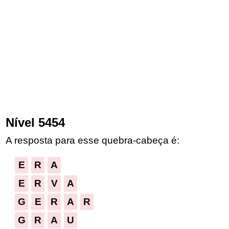
Nível 5454
A resposta para esse quebra-cabeça é:
E
R
A
E
R
V
A
G
E
R
A
R
G
R
A
U