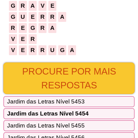
G
R
A
V
E
G
U
E
R
R
A
R
E
G
R
A
V
E
R
V
E
R
R
U
G
A
PROCURE POR MAIS
RESPOSTAS
Jardim das Letras Nível 5453
Jardim das Letras Nível 5454
Jardim das Letras Nível 5455
Jardim das Letras Nível 5456